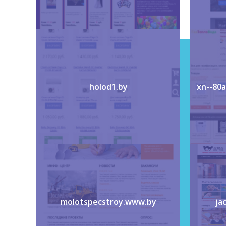
holod1.by
xn--80
molotspecstroy.www.by
ja