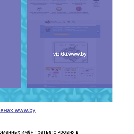
vizitki.www.by
менах www.by
доменных имён третьего уровня в