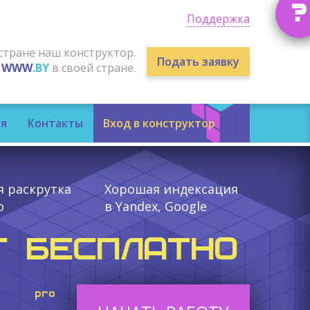
?
Поддержка
стране наш конструктор.
Подать заявку
м
WWW
.BY
в своей стране.
я
Контакты
Вход в конструктор
я раскрутка
Хорошая индексация
о
в Yandex, Google
Т БЕСПЛАТНО