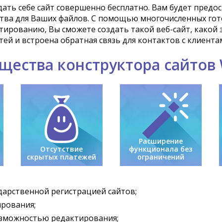
ть себе сайт совершенно бесплатно. Вам будет предос
ства для Ваших файлов. С помощью многочисленных гот
ированию, Вы сможете создать такой веб-сайт, какой за
ей и встроена обратная связь для контактов с клиента
щества конструктора сайтов
Расширение
Отсутствие
функционала без
скрытых платежей
ограничений
ударственной регистрацией сайтов;
ирования;
озможностью редактирования;