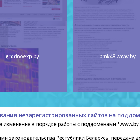
grodnoexp.by
pmk48.www.by
вания незарегистрированных сайтов на поддо
 изменения в порядке работы с поддоменами *.www.by.
ями законодательства Республики Беларусь, передача 