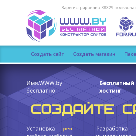
Зарегистрировано 38829 пользоват
Создать сайт
Создать магазин
Паке
Имя.WWW.by
Бесплатный
бесплатно
хостинг
СОЗДАЙТЕ С
Установка
Разработка