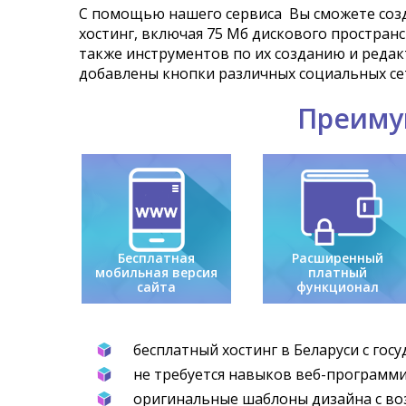
С помощью нашего сервиса Вы сможете созда
хостинг, включая 75 Мб дискового простран
также инструментов по их созданию и редакт
добавлены кнопки различных социальных сет
Преиму
Бесплатная
Расширенный
мобильная версия
платный
сайта
функционал
бесплатный хостинг в Беларуси с гос
не требуется навыков веб-программ
оригинальные шаблоны дизайна с в