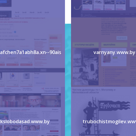
aafchen7a1abh8a.xn--90ais
varnyany.www.by
ckslobodasad.www.by
trubochistmogilev.ww