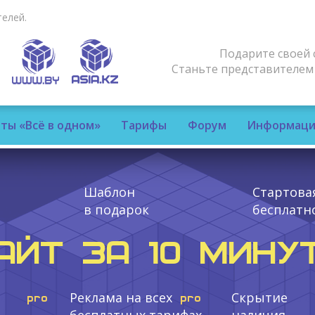
елей.
Подарите своей 
Станьте представителе
ты «Всё в одном»
Тарифы
Форум
Информаци
Шаблон
Стартова
в подарок
бесплатн
АЙТ ЗА 10 МИНУ
Реклама на всех
Скрытие