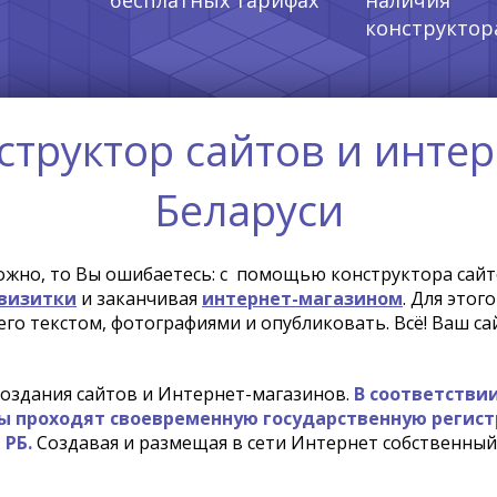
бесплатных тарифах
наличия
конструктор
структор сайтов и интер
Беларуси
сложно, то Вы ошибаетесь: с помощью конструктора сай
 визитки
и заканчивая
интернет-магазином
. Для этог
его текстом, фотографиями и опубликовать. Всё! Ваш с
 создания сайтов и Интернет-магазинов.
В соответстви
йты проходят своевременную государственную регис
 РБ.
Создавая и размещая в сети Интернет собственный