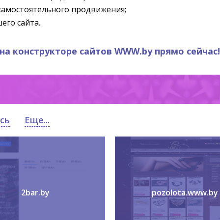
самостоятельного продвижения;
его сайта.
 на конструкторе сайтов WWW.by прямо сейчас!
сь
Еще...
2bar.by
pozolota.www.by