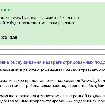
твет:
домен *.www.by предоставляется бесплатно.
сайте будет размещаться наша реклама
2026 13:58
овке обслуживания незарегистрированных под
менениях в работе с доменными именами третьего уро
томатическое предоставление поддоменов *.www.by боле
ответствие с требованиями законодательства Республик
ограммного решения для массовой электронной подачи с
едоставленных незарегистрированных поддоменах, вр