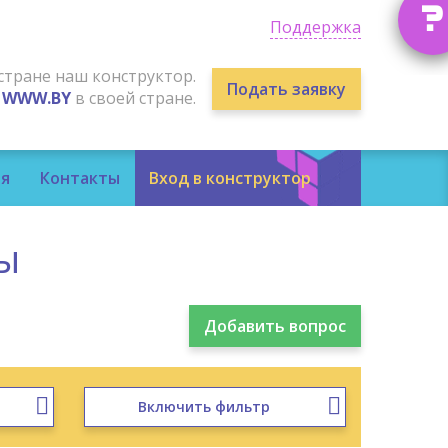
?
Поддержка
стране наш конструктор.
Подать заявку
м
WWW.BY
в своей стране.
я
Контакты
Вход в конструктор
ы
Включить фильтр