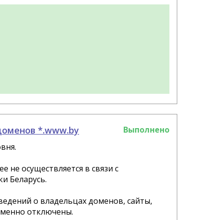
доменов *.www.by
Выполнено
вня.
е не осуществляется в связи с
и Беларусь.
ведений о владельцах доменов, сайты,
еменно отключены.