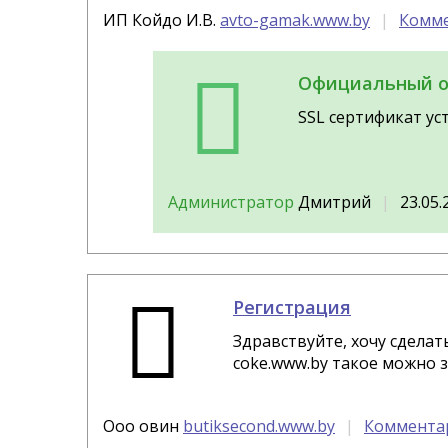
ИП Койдо И.В.
avto-gamak.www.by
Комме
Официальный о
SSL сертификат уст
Администратор
Дмитрий
23.05.
Регистрация
Здравствуйте, хочу сделать
coke.www.by такое можно з
Ооо овин
butiksecond.www.by
Комментар