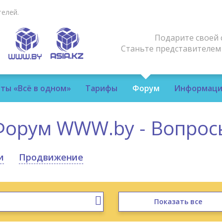
елей.
Подарите своей 
Станьте представителе
ты «Всё в одном»
Тарифы
Форум
Информаци
Форум WWW.by - Вопрос
и
Продвижение
Показать все